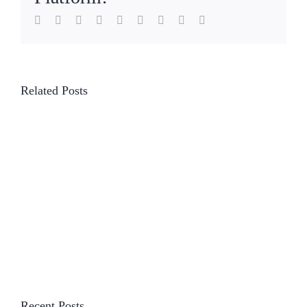
Facebook
Twitter
LinkedIn
Reddit
WhatsApp
Tumblr
Pinterest
Vk
Email
Related Posts
Recent Posts