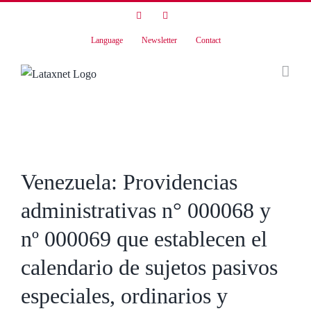
Skip
LinkedIn
Instagram
to
Language
Newsletter
Contact
content
View
Larger
Venezuela: Providencias
Image
administrativas n° 000068 y
nº 000069 que establecen el
calendario de sujetos pasivos
especiales, ordinarios y