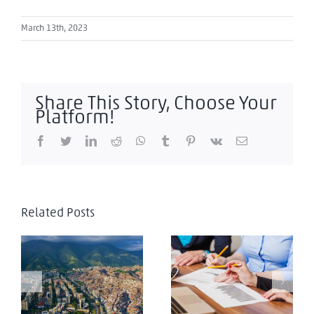
March 13th, 2023
Share This Story, Choose Your
Platform!
Facebook
Twitter
LinkedIn
Reddit
WhatsApp
Tumblr
Pinterest
Vk
Email
Venezuela:
Related Posts
Antecedentes
jurisprudenciales y
comentarios a la
Venezuela Updates:
Ley Orgánica de
Tax, Customs, and
Coordinación y
Regulatory Reforms
Armonización de las
– April 2025
potestades