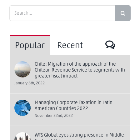
Search
for:
Comm
Popular
Recent
Chile: Migration of the approach of the
Chilean Revenue Service to segments with
greater fiscal impact
January 6th, 2022
Managing Corporate Taxation in Latin
American Countries 2022
November 22nd, 2022
WTS Global eyes strong presence in Middle