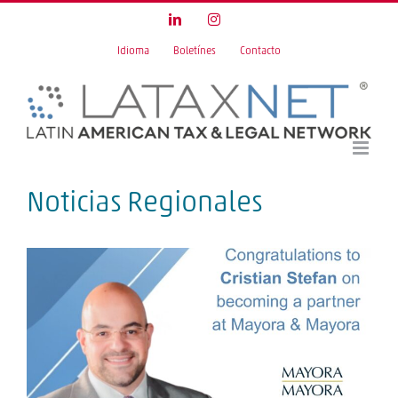
Skip
LinkedIn
Instagram
to
Idioma
Boletínes
Contacto
content
Noticias Regionales