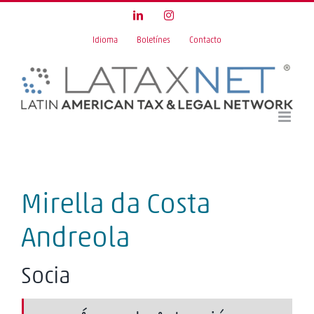
Skip
LinkedIn
Instagram
to
Idioma
Boletínes
Contacto
content
Mirella da Costa
Andreola
Socia